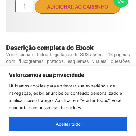
ADICIONAR AO CARRINHO
Descrição completa do Ebook
Você nunca estudou Legislação do SUS assim: 113 páginas
com fluxogramas práticos, esquemas visuais, questões
comentadas e todas as maldades da VUNESP explicadas.
Valorizamos sua privacidade
Conteúdo direto ao ponto para quem quer resultado real.
Utilizamos cookies para aprimorar sua experiência de
navegação, exibir anúncios ou conteúdo personalizado e
© 2024 - TODOS OS DIREITOS RESERVADOS A
DESBANCANDO
analisar nosso tráfego. Ao clicar em “Aceitar todos”, você
AS BANCAS
.
concorda com nosso uso de cookies.
Aceitar tudo