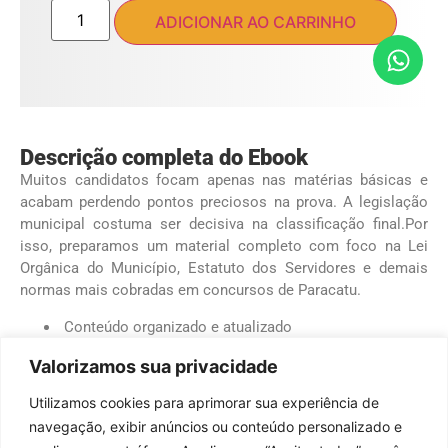
ADICIONAR AO CARRINHO
Descrição completa do Ebook
Muitos candidatos focam apenas nas matérias básicas e
acabam perdendo pontos preciosos na prova. A legislação
municipal costuma ser decisiva na classificação final.Por
isso, preparamos um material completo com foco na Lei
Orgânica do Município, Estatuto dos Servidores e demais
normas mais cobradas em concursos de Paracatu.
Conteúdo organizado e atualizado
Resumos estratégicos
Valorizamos sua privacidade
Questões comentadas
Principais pegadinhas da banca
Utilizamos cookies para aprimorar sua experiência de
Foco nos artigos com maior incidência em provas
navegação, exibir anúncios ou conteúdo personalizado e
Estude de forma inteligente, economize tempo e aumente